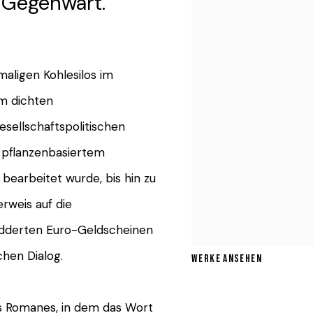
 Gegenwart.
aligen Kohlesilos im
m dichten
esellschaftspolitischen
s pflanzenbasiertem
 bearbeitet wurde, bis hin zu
erweis auf die
edderten Euro-Geldscheinen
chen Dialog.
WERKE ANSEHEN
 Romanes, in dem das Wort