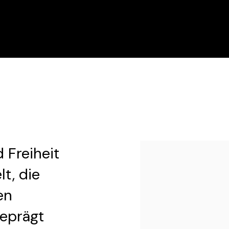
 Freiheit
t, die
en
geprägt