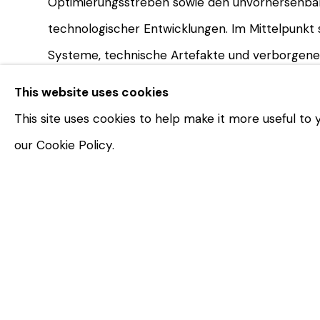
Optimierungsstreben sowie den unvorhersehb
technologischer Entwicklungen. Im Mittelpunkt 
Systeme, technische Artefakte und verborgene
von ungeahnter Schönheit – und ihr Potenzial
This website uses cookies
oder gemeinsam mit ihm, positive Veränderung
This site uses cookies to help make it more useful to
Einfluss zu nehmen.
our Cookie Policy.
Anhand von Bildern, Skulpturen, fotografischen 
Rauminstallationen untersucht und reflektiert
immersiven und eindrucksvollen Werken das, was
unsere Zivilisation auf der Erde hervorgebracht
Die Ausstellung möchte im Dialog mit den Bes