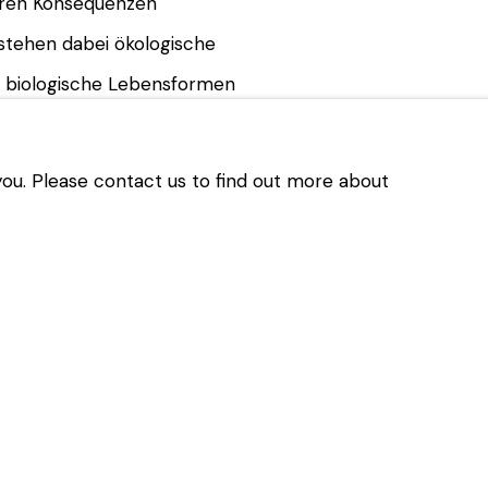
aren Konsequenzen
stehen dabei ökologische
 biologische Lebensformen
, unabhängig vom Menschen
en zu erzeugen und globalen
 you. Please contact us to find out more about
Arbeiten, Videos und
 EARTH MATTERS in
 sowohl die Natur als auch
 haben
uchenden unter anderem