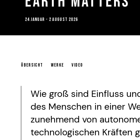
EARTH MATTERS
24 JANUAR - 2 AUGUST 2026
EARTH MATTERS
ÜBERSICHT
WERKE
VIDEO
Wie groß sind Einfluss und
des Menschen in einer Wel
zunehmend von autonom
technologischen Kräften 